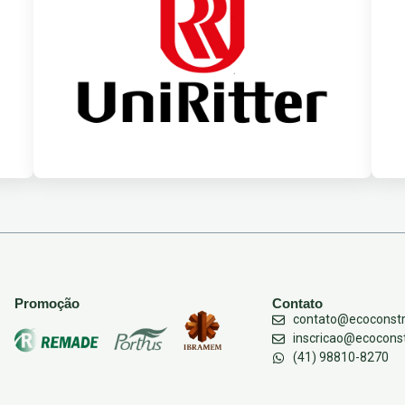
Promoção
Contato
contato@ecoconstr
inscricao@ecocons
(41) 98810-8270